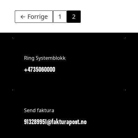
← Forrige
1
2
Ring Systemblokk
+4735060000
Send faktura
913289951@fakturapost.no