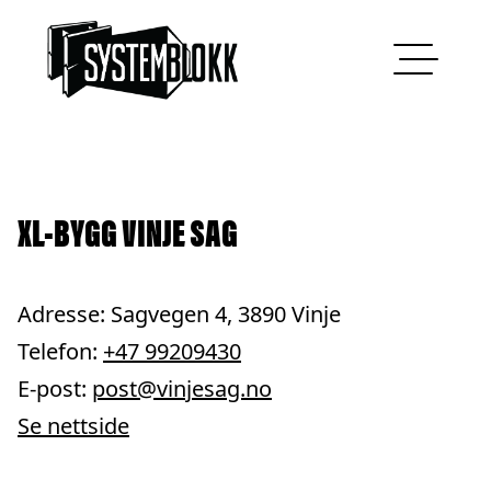
Hopp til innhold
XL-BYGG VINJE SAG
Adresse: Sagvegen 4, 3890 Vinje
Telefon:
+47 99209430
E-post:
post@vinjesag.no
Se nettside