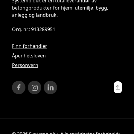
Systemblokk er en totalleverandør av
betongprodukter for hjem, utemiljø, bygg,
anlegg og landbruk.
Org. nr.: 913289951
Finn forhandler
Åpenhetsloven
Personvern
© 2026 Systemblokk. Alle rettigheter forbeholdt.