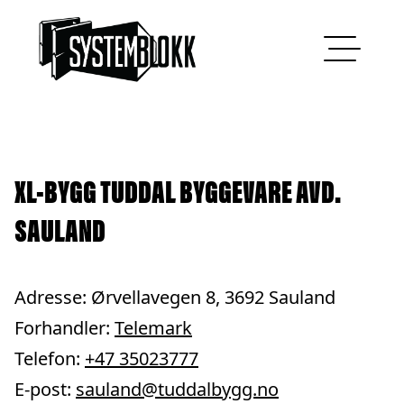
Hopp til innhold
XL-BYGG TUDDAL BYGGEVARE AVD.
SAULAND
Adresse: Ørvellavegen 8, 3692 Sauland
Forhandler:
Telemark
Telefon:
+47 35023777
E-post:
sauland@tuddalbygg.no