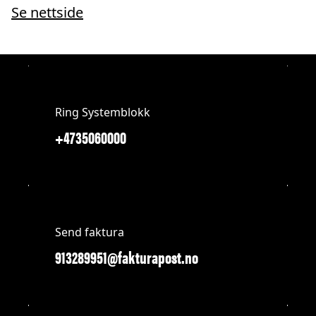
Se nettside
Ring Systemblokk
+4735060000
Send faktura
913289951@fakturapost.no