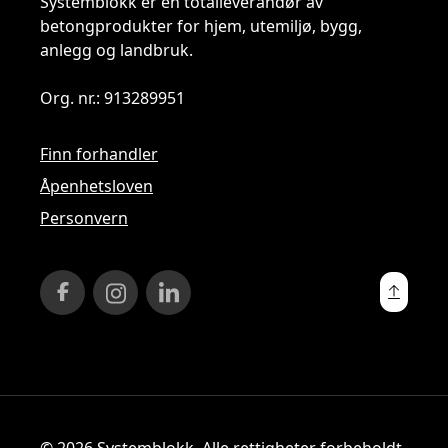
Systemblokk er en totalleverandør av
betongprodukter for hjem, utemiljø, bygg,
anlegg og landbruk.
Org. nr.: 913289951
Finn forhandler
Åpenhetsloven
Personvern
© 2026 Systemblokk. Alle rettigheter forbeholdt.