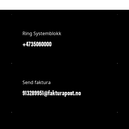
Ring Systemblokk
+4735060000
Send faktura
913289951@fakturapost.no