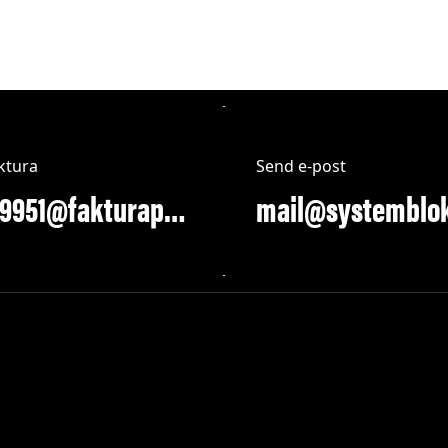
ktura
Send e-post
913289951@fakturapost.no
mail@systemblo