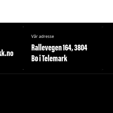
Vår adresse
Rallevegen 164, 3804
kk.no
Bø i Telemark