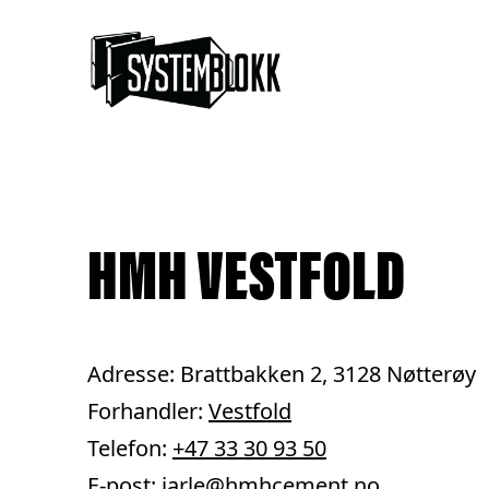
Hopp til innhold
HMH VESTFOLD
Adresse: Brattbakken 2, 3128 Nøtterøy
Forhandler:
Vestfold
Telefon:
+47 33 30 93 50
E-post:
jarle@hmhcement.no