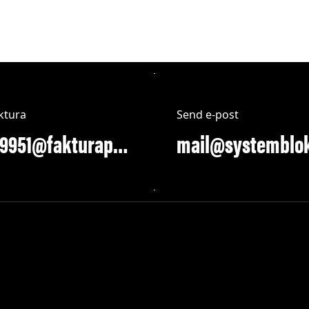
ktura
Send e-post
913289951@fakturapost.no
mail@systemblo