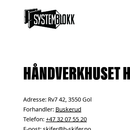
Hopp til innhold
HÅNDVERKHUSET H
Adresse: Rv7 42, 3550 Gol
Forhandler:
Buskerud
Telefon:
+47 32 07 55 20
E-post:
skifer@h-skifer.no