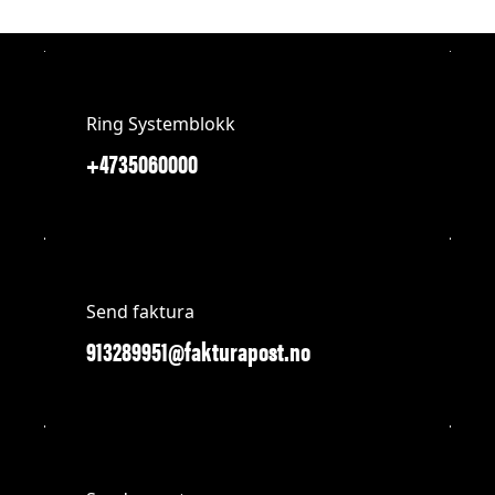
Ring Systemblokk
+4735060000
Send faktura
913289951@fakturapost.no