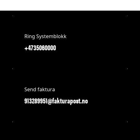
Ring Systemblokk
+4735060000
Send faktura
913289951@fakturapost.no