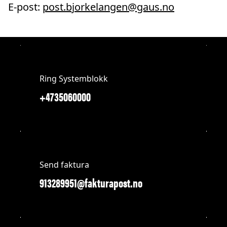
E-post:
post.bjorkelangen@gaus.no
Ring Systemblokk
+4735060000
Send faktura
913289951@fakturapost.no