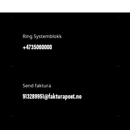
Ring Systemblokk
+4735060000
Send faktura
913289951@fakturapost.no