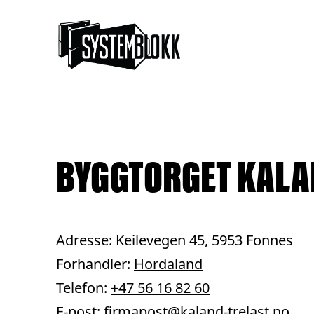
Hopp til innhold
BYGGTORGET KALA
Adresse: Keilevegen 45, 5953 Fonnes
Forhandler:
Hordaland
Telefon:
+47 56 16 82 60
E-post:
firmapost@kaland-trelast.no