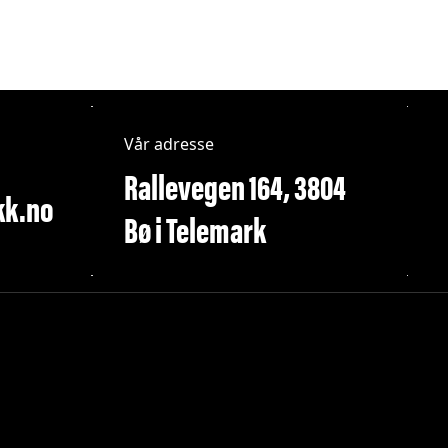
Vår adresse
Rallevegen 164, 3804
kk.no
Bø i Telemark