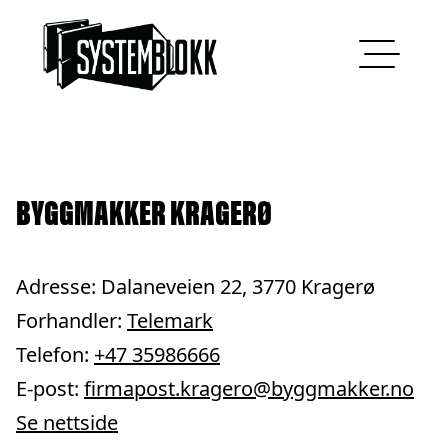
Hopp til innhold
BYGGMAKKER KRAGERØ
Adresse: Dalaneveien 22, 3770 Kragerø
Forhandler:
Telemark
Telefon:
+47 35986666
E-post:
firmapost.kragero@byggmakker.no
Se nettside