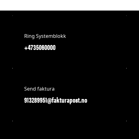
Ring Systemblokk
+4735060000
Send faktura
913289951@fakturapost.no