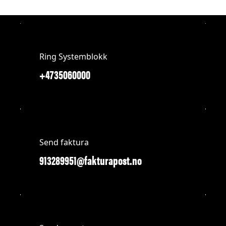
Ring Systemblokk
+4735060000
Send faktura
913289951@fakturapost.no