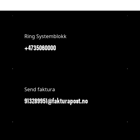
Ring Systemblokk
+4735060000
Send faktura
913289951@fakturapost.no