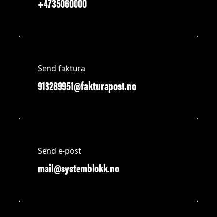
+4735060000
Send faktura
913289951@fakturapost.no
Send e-post
mail@systemblokk.no