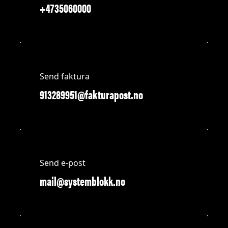
+4735060000
Send faktura
913289951@fakturapost.no
Send e-post
mail@systemblokk.no